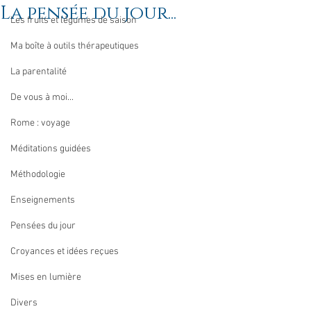
La pensée du jour...
Les fruits et légumes de saison
Ma boîte à outils thérapeutiques
La parentalité
De vous à moi...
Rome : voyage
Méditations guidées
Méthodologie
Enseignements
Pensées du jour
Croyances et idées reçues
Mises en lumière
Divers