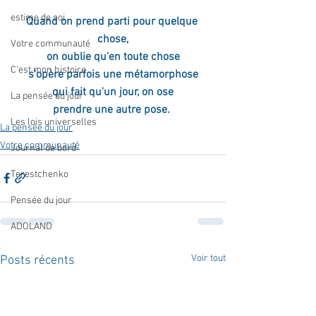
estime de soi
Quand on prend parti pour quelque 
chose,
Votre communauté
on oublie qu'en toute chose
C'est mon histoire
s'opère parfois une métamorphose
qui fait qu'un jour, on ose
La pensée du jour
prendre une autre pose. 
Les lois universelles
La pensée du jour
Votre communauté
Journal de bord
Terestchenko
Pensée du jour
ADOLAND
Voir tout
Posts récents