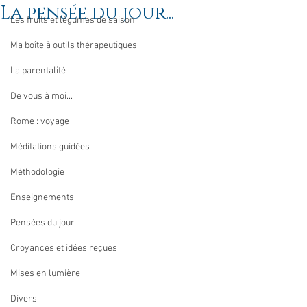
La pensée du jour...
Les fruits et légumes de saison
Ma boîte à outils thérapeutiques
La parentalité
De vous à moi...
Rome : voyage
Méditations guidées
Méthodologie
Enseignements
Pensées du jour
Croyances et idées reçues
Mises en lumière
Divers