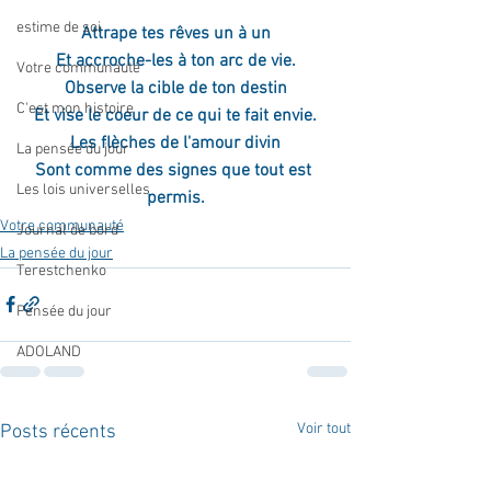
estime de soi
Attrape tes rêves un à un
Et accroche-les à ton arc de vie.
Votre communauté
Observe la cible de ton destin
C'est mon histoire
Et vise le coeur de ce qui te fait envie.
Les flèches de l'amour divin
La pensée du jour
Sont comme des signes que tout est 
Les lois universelles
permis.
Votre communauté
Journal de bord
La pensée du jour
Terestchenko
Pensée du jour
ADOLAND
Voir tout
Posts récents