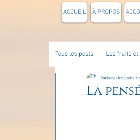
ACCUEIL
À PROPOS
ACC
Tous les posts
Les fruits e
La parentalité
De vous 
Barbara Hocquette
6 
La pensé
Enseignements
Pensée
Divers
estime de soi