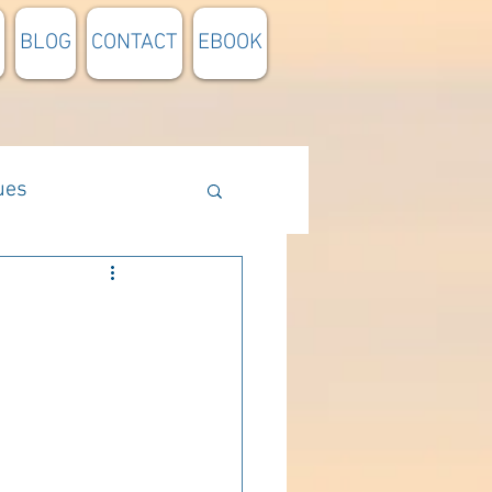
BLOG
CONTACT
EBOOK
ues
Méthodologie
n lumière
pensée du jour