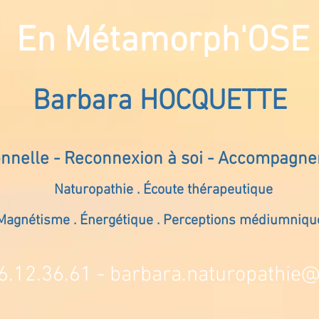
En Métamorph'OSE
Barbara HOCQUETTE
onnelle - Reconnexion à soi - Accompagn
Naturopathie . Écoute thérapeutique
Magnétisme . Énergétique . Perceptions médiumniqu
6.12.36.61 -
barbara.naturopathie@s