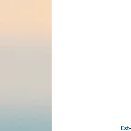
Les lois universelles
J
Est-