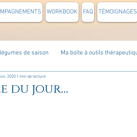
OMPAGNEMENTS
WORKBOOK
FAQ
TÉMOIGNAGES
t légumes de saison
Ma boîte à outils thérapeutiq
à moi...
Rome : voyage
Méditations guidées
nov. 2020
1 min de lecture
e du jour...
s du jour
Croyances et idées reçues
Mises e
Votre communauté
C'est mon histoire
La 