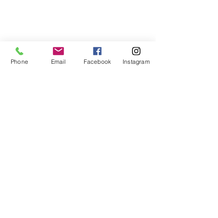
Phone
Email
Facebook
Instagram
Commentaires
La pensée du jour...
La pensée du j