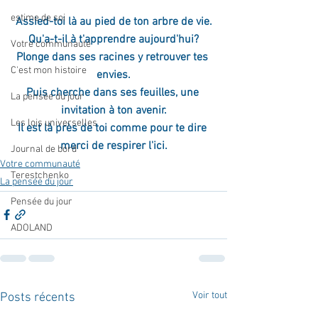
estime de soi
Assied-toi là au pied de ton arbre de vie.
Qu'a-t-il à t'apprendre aujourd'hui?
Votre communauté
Plonge dans ses racines y retrouver tes 
C'est mon histoire
envies.
Puis cherche dans ses feuilles, une 
La pensée du jour
invitation à ton avenir.
Les lois universelles
Il est là près de toi comme pour te dire 
merci de respirer l'ici.
Journal de bord
Votre communauté
Terestchenko
La pensée du jour
Pensée du jour
ADOLAND
Voir tout
Posts récents