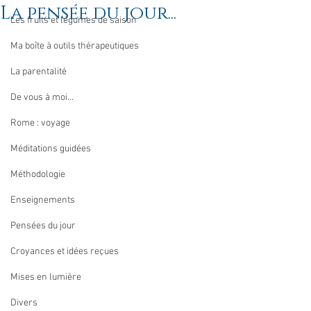
La pensée du jour...
Les fruits et légumes de saison
Ma boîte à outils thérapeutiques
La parentalité
De vous à moi...
Rome : voyage
Méditations guidées
Méthodologie
Enseignements
Pensées du jour
Croyances et idées reçues
Mises en lumière
Divers