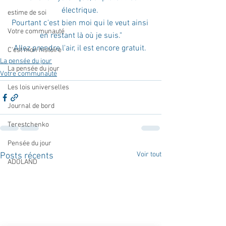
électrique. 
estime de soi
Pourtant c'est bien moi qui le veut ainsi 
Votre communauté
en restant là où je suis."
Allez prendre l'air, il est encore gratuit. 
C'est mon histoire
La pensée du jour
La pensée du jour
Votre communauté
Les lois universelles
Journal de bord
Terestchenko
Pensée du jour
Voir tout
Posts récents
ADOLAND