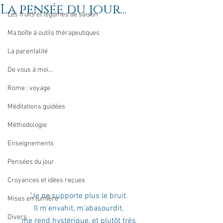
La pensée du jour...
Les fruits et légumes de saison
Ma boîte à outils thérapeutiques
La parentalité
De vous à moi...
Rome : voyage
Méditations guidées
Méthodologie
Enseignements
Pensées du jour
Croyances et idées reçues
"Je ne supporte plus le bruit. 
Mises en lumière
Il m'envahit, m'abasourdit, 
Divers
me rend hystérique, et plutôt très 