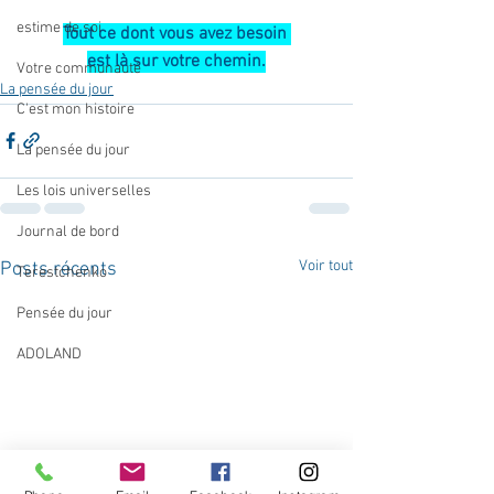
estime de soi
Tout ce dont vous avez besoin 
est là sur votre chemin.
Votre communauté
La pensée du jour
C'est mon histoire
La pensée du jour
Les lois universelles
Journal de bord
Voir tout
Posts récents
Terestchenko
Pensée du jour
ADOLAND