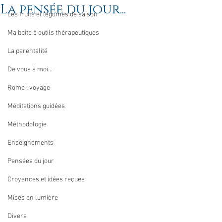
La pensée du jour...
Les fruits et légumes de saison
Ma boîte à outils thérapeutiques
La parentalité
De vous à moi...
Rome : voyage
Méditations guidées
Méthodologie
Enseignements
Pensées du jour
Croyances et idées reçues
Mises en lumière
Divers