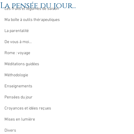
La pensée du jour...
Les fruits et légumes de saison
Ma boîte à outils thérapeutiques
La parentalité
De vous à moi...
Rome : voyage
Méditations guidées
Méthodologie
Enseignements
Pensées du jour
Croyances et idées reçues
Mises en lumière
Divers