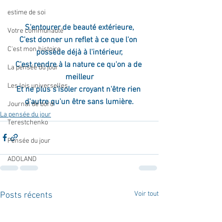
estime de soi
S'entourer de beauté extérieure,
Votre communauté
C'est donner un reflet à ce que l'on 
C'est mon histoire
possède déjà à l'intérieur,
C'est rendre à la nature ce qu'on a de 
La pensée du jour
meilleur
Les lois universelles
Et ne plus s'isoler croyant n'être rien 
d'autre qu'un être sans lumière.
Journal de bord
La pensée du jour
Terestchenko
Pensée du jour
ADOLAND
Voir tout
Posts récents