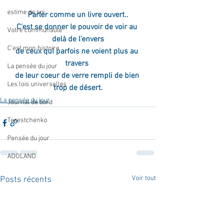
estime de soi
Parler comme un livre ouvert..
C'est se donner le pouvoir de voir au 
Votre communauté
delà de l'envers
C'est mon histoire
de ceux qui parfois ne voient plus au 
travers 
La pensée du jour
de leur coeur de verre rempli de bien 
Les lois universelles
trop de désert.
La pensée du jour
Journal de bord
Terestchenko
Pensée du jour
ADOLAND
Voir tout
Posts récents