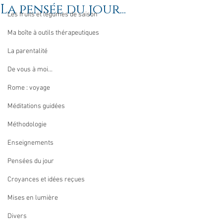
La pensée du jour...
Les fruits et légumes de saison
Ma boîte à outils thérapeutiques
La parentalité
De vous à moi...
Rome : voyage
Méditations guidées
Méthodologie
Enseignements
Pensées du jour
Croyances et idées reçues
Mises en lumière
Divers