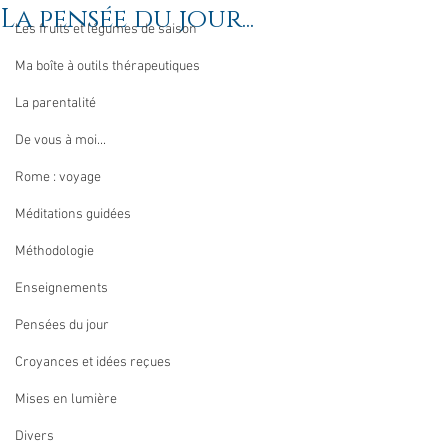
La pensée du jour...
Les fruits et légumes de saison
Ma boîte à outils thérapeutiques
La parentalité
De vous à moi...
Rome : voyage
Méditations guidées
Méthodologie
Enseignements
Pensées du jour
Croyances et idées reçues
Mises en lumière
Divers