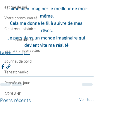
estime de soi
J'aime bien imaginer le meilleur de moi-
même.
Votre communauté
Cela me donne le fil à suivre de mes 
C'est mon histoire
rêves.
Je pars dans un monde imaginaire qui 
La pensée du jour
devient vite ma réalité.
Les lois universelles
La pensée du jour
Journal de bord
Terestchenko
Pensée du jour
ADOLAND
Voir tout
Posts récents