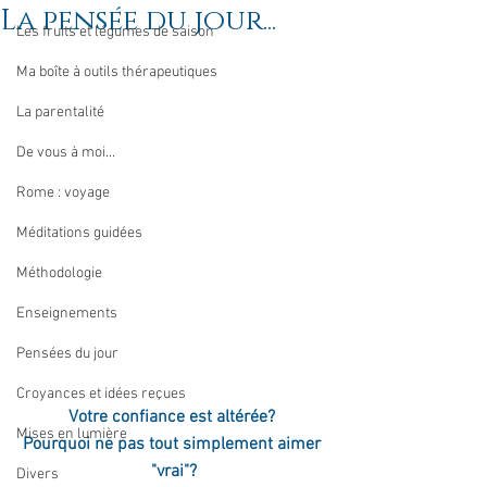
La pensée du jour...
Les fruits et légumes de saison
Ma boîte à outils thérapeutiques
La parentalité
De vous à moi...
Rome : voyage
Méditations guidées
Méthodologie
Enseignements
Pensées du jour
Croyances et idées reçues
Votre confiance est altérée? 
Mises en lumière
Pourquoi ne pas tout simplement aimer 
"vrai"?
Divers