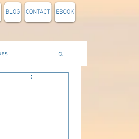
BLOG
CONTACT
EBOOK
ues
Méthodologie
n lumière
pensée du jour