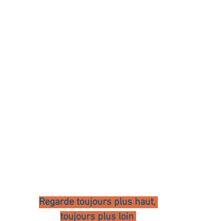
ournal de bord
Terestchenko
Pensée du jour
Regarde toujours plus haut, 
toujours plus loin 