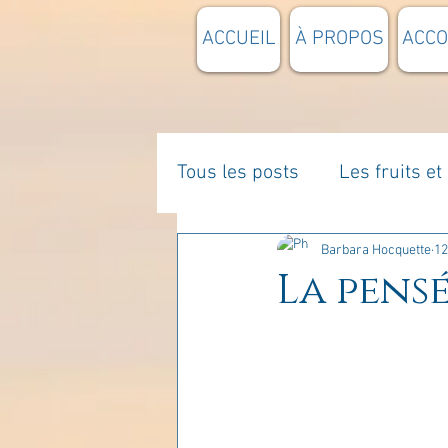
ACCUEIL
À PROPOS
ACC
Tous les posts
Les fruits e
La parentalité
De vous 
Barbara Hocquette
12
La pensé
Enseignements
Pensée
Divers
estime de soi