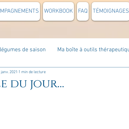
OMPAGNEMENTS
WORKBOOK
FAQ
TÉMOIGNAGES
t légumes de saison
Ma boîte à outils thérapeutiq
à moi...
Rome : voyage
Méditations guidées
 janv. 2021
1 min de lecture
e du jour...
s du jour
Croyances et idées reçues
Mises e
Votre communauté
C'est mon histoire
La 