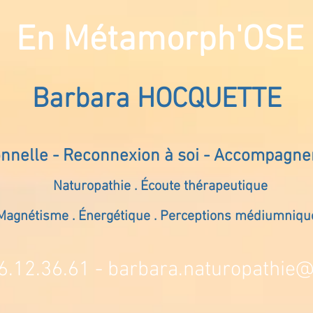
En Métamorph'OSE
Barbara HOCQUETTE
onnelle - Reconnexion à soi - Accompagn
Naturopathie . Écoute thérapeutique
Magnétisme . Énergétique . Perceptions médiumniqu
6.12.36.61 -
barbara.naturopathie@s