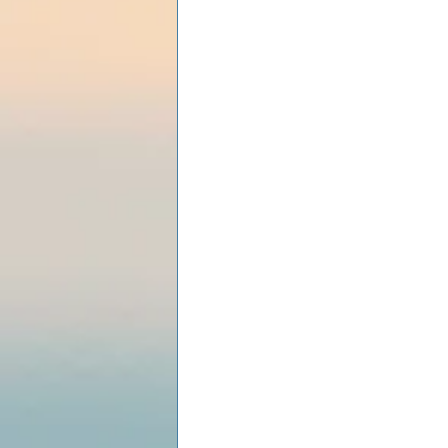
Les lois universelles
J