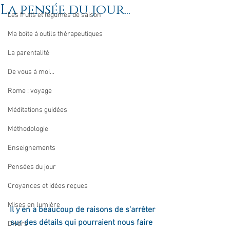
La pensée du jour...
Les fruits et légumes de saison
Ma boîte à outils thérapeutiques
La parentalité
De vous à moi...
Rome : voyage
Méditations guidées
Méthodologie
Enseignements
Pensées du jour
Croyances et idées reçues
Mises en lumière
Il y en a beaucoup de raisons de s'arrêter
sur des détails qui pourraient nous faire 
Divers