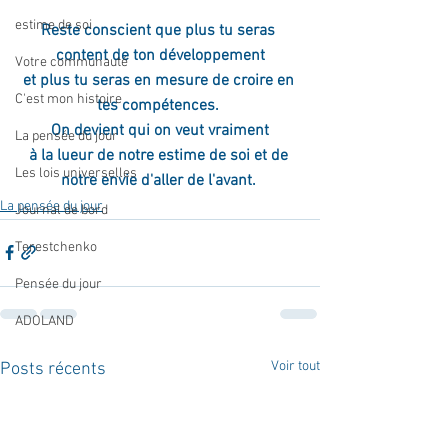
estime de soi
Reste conscient que plus tu seras 
content de ton développement
Votre communauté
et plus tu seras en mesure de croire en 
C'est mon histoire
tes compétences. 
On devient qui on veut vraiment
La pensée du jour
à la lueur de notre estime de soi et de 
Les lois universelles
notre envie d'aller de l'avant. 
La pensée du jour
Journal de bord
Terestchenko
Pensée du jour
ADOLAND
Voir tout
Posts récents