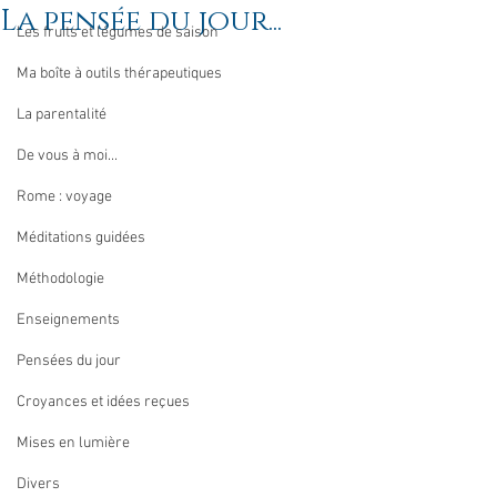
La pensée du jour...
Les fruits et légumes de saison
Ma boîte à outils thérapeutiques
La parentalité
De vous à moi...
Rome : voyage
Méditations guidées
Méthodologie
Enseignements
Pensées du jour
Croyances et idées reçues
Mises en lumière
Divers