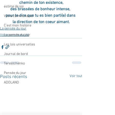
chemin de ton existence,
estime de soi
des brassées de bonheur intense,  
pour te dire que tu es bien parti(e) dans 
Votre communauté
la direction de ton coeur aimant.
C'est mon histoire
La pensée du jour
Votre communauté
La pensée du jour
Les lois universelles
Journal de bord
Terestchenko
Pensée du jour
Voir tout
Posts récents
ADOLAND