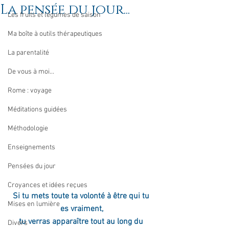
La pensée du jour...
Les fruits et légumes de saison
Ma boîte à outils thérapeutiques
La parentalité
De vous à moi...
Rome : voyage
Méditations guidées
Méthodologie
Enseignements
Pensées du jour
Croyances et idées reçues
Si tu mets toute ta volonté à être qui tu 
Mises en lumière
es vraiment,
tu verras apparaître tout au long du 
Divers