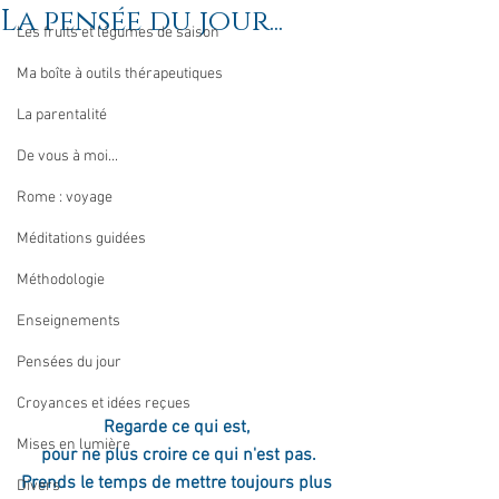
La pensée du jour...
Les fruits et légumes de saison
Ma boîte à outils thérapeutiques
La parentalité
De vous à moi...
Rome : voyage
Méditations guidées
Méthodologie
Enseignements
Pensées du jour
Croyances et idées reçues
Regarde ce qui est, 
Mises en lumière
pour ne plus croire ce qui n'est pas.
Prends le temps de mettre toujours plus 
Divers