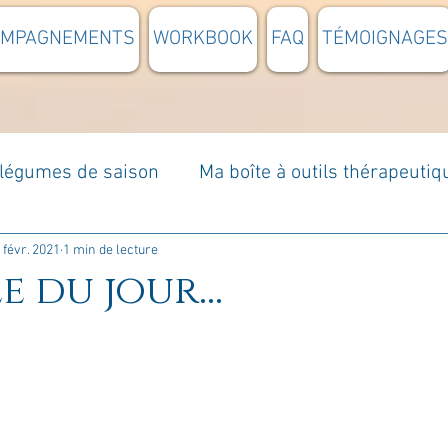
OMPAGNEMENTS
WORKBOOK
FAQ
TÉMOIGNAGES
t légumes de saison
Ma boîte à outils thérapeutiq
à moi...
Rome : voyage
Méditations guidées
 févr. 2021
1 min de lecture
e du jour...
s du jour
Croyances et idées reçues
Mises e
Votre communauté
C'est mon histoire
La 