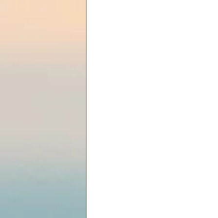
Les lois universelles
J