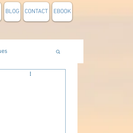
BLOG
CONTACT
EBOOK
ues
Méthodologie
n lumière
pensée du jour