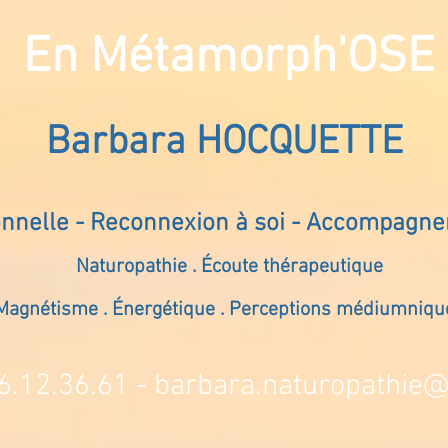
En Métamorph'OSE
Barbara HOCQUETTE
onnelle - Reconnexion à soi - Accompagn
Naturopathie . Écoute thérapeutique
Magnétisme . Énergétique . Perceptions médiumniqu
6.12.36.61 -
barbara.naturopathie@s