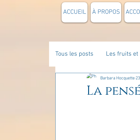
ACCUEIL
À PROPOS
ACC
Tous les posts
Les fruits e
La parentalité
De vous 
Barbara Hocquette
23
La pensé
Enseignements
Pensée
Divers
estime de soi