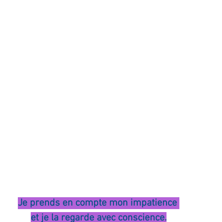
ournal de bord
Terestchenko
Pensée du jour
Je prends en compte mon impatience 
et je la regarde avec conscience.