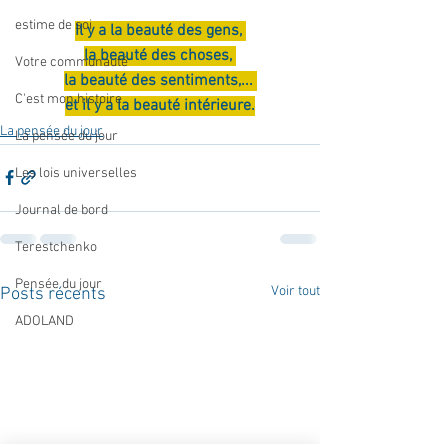
estime de soi
Il y a la beauté des gens, 
la beauté des choses, 
Votre communauté
la beauté des sentiments,... 
C'est mon histoire
et il y a la beauté intérieure.
La pensée du jour
La pensée du jour
Les lois universelles
Journal de bord
Terestchenko
Pensée du jour
Voir tout
Posts récents
ADOLAND