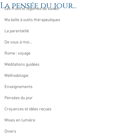
La pensée du jour...
Les fruits et légumes de saison
Ma boîte à outils thérapeutiques
La parentalité
De vous à moi...
Rome : voyage
Méditations guidées
Méthodologie
Enseignements
Pensées du jour
Croyances et idées reçues
Mises en lumière
Divers