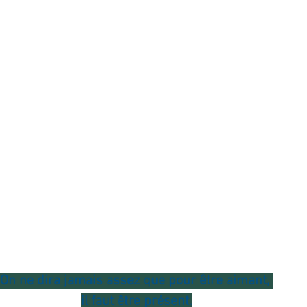
ournal de bord
Terestchenko
Pensée du jour
On ne dira jamais assez que pour être aimant, 
il faut être présent.