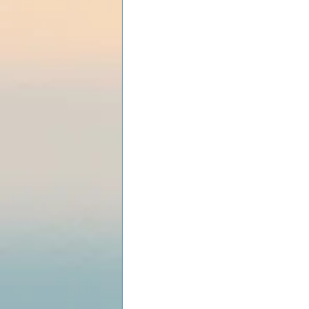
Les lois universelles
J