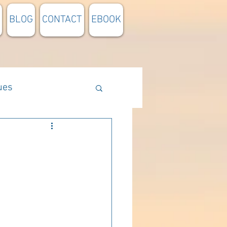
BLOG
CONTACT
EBOOK
ues
Méthodologie
n lumière
pensée du jour