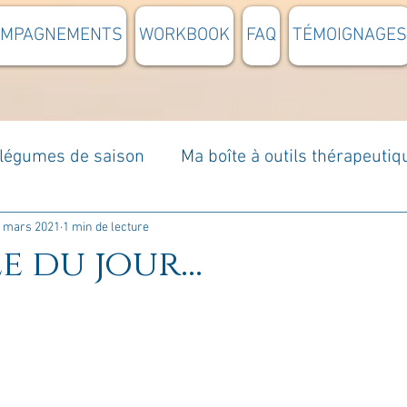
OMPAGNEMENTS
WORKBOOK
FAQ
TÉMOIGNAGES
t légumes de saison
Ma boîte à outils thérapeutiq
à moi...
Rome : voyage
Méditations guidées
 mars 2021
1 min de lecture
e du jour...
s du jour
Croyances et idées reçues
Mises e
Votre communauté
C'est mon histoire
La 