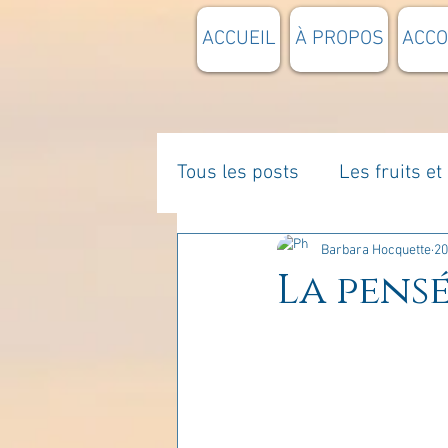
ACCUEIL
À PROPOS
ACC
Tous les posts
Les fruits e
La parentalité
De vous 
Barbara Hocquette
20
La pensé
Enseignements
Pensée
Divers
estime de soi