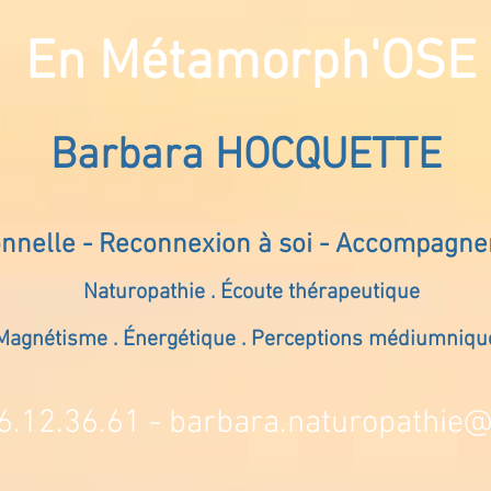
En Métamorph'OSE
Barbara HOCQUETTE
onnelle - Reconnexion à soi - Accompagn
Naturopathie . Écoute thérapeutique
Magnétisme . Énergétique . Perceptions médiumniqu
6.12.36.61 -
barbara.naturopathie@s