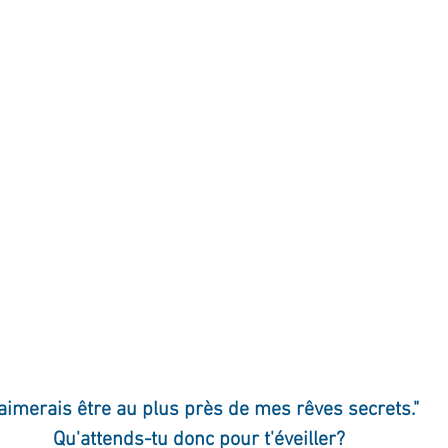
ournal de bord
Terestchenko
Pensée du jour
'aimerais être au plus près de mes rêves secrets."
Qu'attends-tu donc pour t'éveiller?