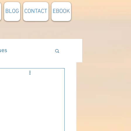
BLOG
CONTACT
EBOOK
ues
Méthodologie
n lumière
pensée du jour