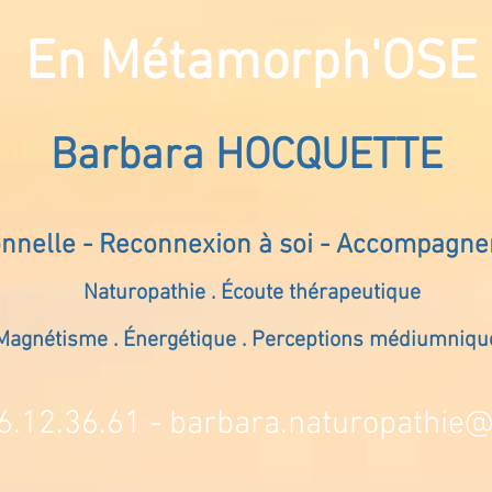
En Métamorph'OSE
Barbara HOCQUETTE
onnelle - Reconnexion à soi - Accompagn
Naturopathie . Écoute thérapeutique
Magnétisme . Énergétique . Perceptions médiumniqu
6.12.36.61 -
barbara.naturopathie@s