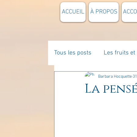
ACCUEIL
À PROPOS
ACC
Tous les posts
Les fruits e
La parentalité
De vous 
Barbara Hocquette
31
La pensé
Enseignements
Pensée
Divers
estime de soi