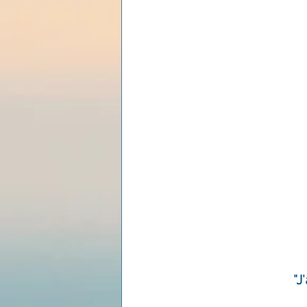
Les lois universelles
J
"J