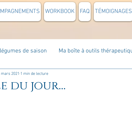
OMPAGNEMENTS
WORKBOOK
FAQ
TÉMOIGNAGES
t légumes de saison
Ma boîte à outils thérapeutiq
à moi...
Rome : voyage
Méditations guidées
 mars 2021
1 min de lecture
e du jour...
s du jour
Croyances et idées reçues
Mises e
Votre communauté
C'est mon histoire
La 