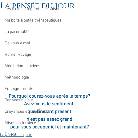
La pensée du jour...
Les fruits et légumes de saison
Ma boîte à outils thérapeutiques
La parentalité
De vous à moi...
Rome : voyage
Méditations guidées
Méthodologie
Enseignements
Pourquoi courez-vous après le temps?
Pensées du jour
Avez-vous le sentiment 
que l'instant présent
Croyances et idées reçues
n'est pas assez grand
Mises en lumière
pour vous occuper ici et maintenant?
Divers
La pensée du jour