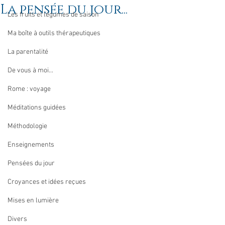
La pensée du jour...
Les fruits et légumes de saison
Ma boîte à outils thérapeutiques
La parentalité
De vous à moi...
Rome : voyage
Méditations guidées
Méthodologie
Enseignements
Pensées du jour
Croyances et idées reçues
Mises en lumière
Divers