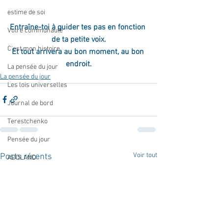
estime de soi
Entraîne-toi à guider tes pas en fonction 
Votre communauté
de ta petite voix.
C'est mon histoire
Et tout arrivera au bon moment, au bon 
endroit.
La pensée du jour
La pensée du jour
Les lois universelles
Journal de bord
Terestchenko
Pensée du jour
Voir tout
Posts récents
ADOLAND