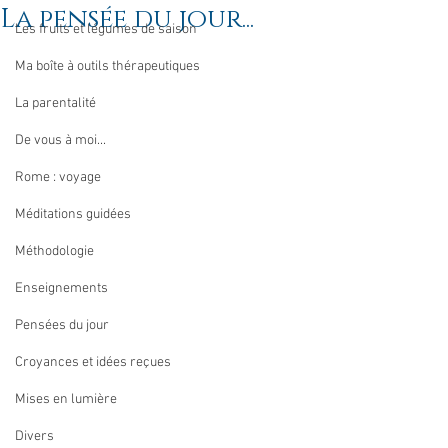
La pensée du jour...
Les fruits et légumes de saison
Ma boîte à outils thérapeutiques
La parentalité
De vous à moi...
Rome : voyage
Méditations guidées
Méthodologie
Enseignements
Pensées du jour
Croyances et idées reçues
Mises en lumière
Divers