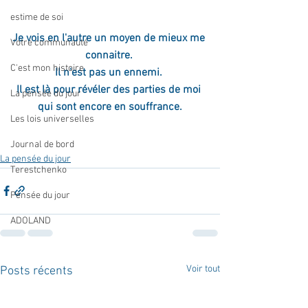
estime de soi
Je vois en l'autre un moyen de mieux me 
Votre communauté
connaitre. 
C'est mon histoire
Il n'est pas un ennemi. 
Il est là pour révéler des parties de moi 
La pensée du jour
qui sont encore en souffrance.
Les lois universelles
Journal de bord
La pensée du jour
Terestchenko
Pensée du jour
ADOLAND
Voir tout
Posts récents