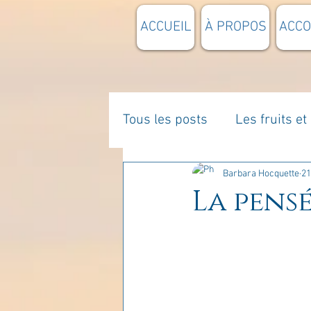
ACCUEIL
À PROPOS
ACC
Tous les posts
Les fruits e
La parentalité
De vous 
Barbara Hocquette
21
La pensé
Enseignements
Pensée
Divers
estime de soi