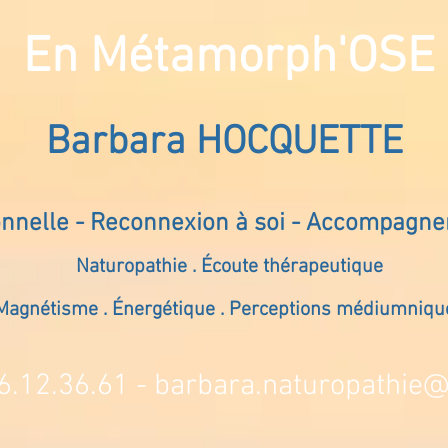
En Métamorph'OSE
Barbara HOCQUETTE
onnelle - Reconnexion à soi - Accompagn
Naturopathie . Écoute thérapeutique
Magnétisme . Énergétique . Perceptions médiumniqu
6.12.36.61 -
barbara.naturopathie@s