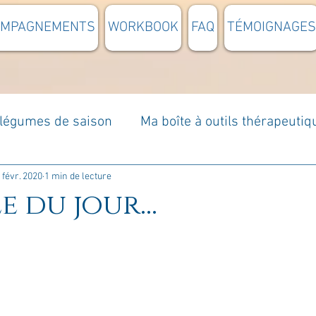
OMPAGNEMENTS
WORKBOOK
FAQ
TÉMOIGNAGES
t légumes de saison
Ma boîte à outils thérapeutiq
à moi...
Rome : voyage
Méditations guidées
 févr. 2020
1 min de lecture
e du jour...
s du jour
Croyances et idées reçues
Mises e
Votre communauté
C'est mon histoire
La 