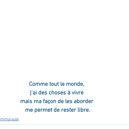
ournal de bord
Terestchenko
Pensée du jour
Comme tout le monde, 
j'ai des choses à vivre 
mais ma façon de les aborder 
me permet de rester libre.
communauté