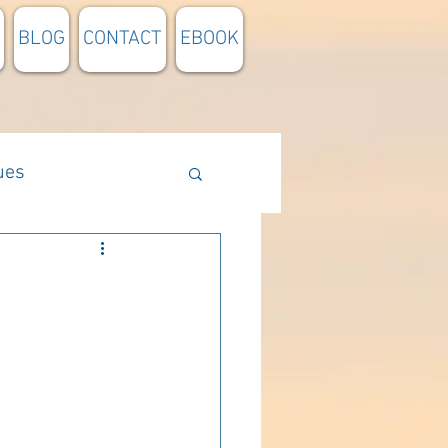
BLOG
CONTACT
EBOOK
ues
Méthodologie
n lumière
pensée du jour