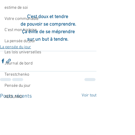
estime de soi
C'est doux et tendre 
Votre communauté
de pouvoir se comprendre.
C'est mon histoire
Ça évite de se méprendre
sur un but à tendre. 
La pensée du jour
La pensée du jour
Les lois universelles
Journal de bord
Terestchenko
Pensée du jour
Voir tout
Posts récents
ADOLAND