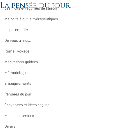
La pensée du jour...
Les fruits et légumes de saison
Ma boîte à outils thérapeutiques
La parentalité
De vous à moi...
Rome : voyage
Méditations guidées
Méthodologie
Enseignements
Pensées du jour
Croyances et idées reçues
Mises en lumière
Divers