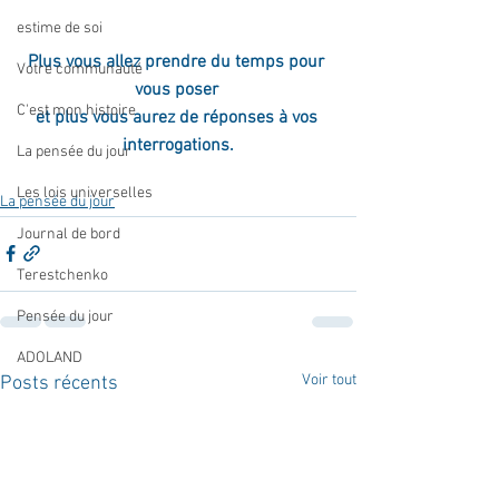
estime de soi
Plus vous allez prendre du temps pour 
Votre communauté
vous poser 
C'est mon histoire
et plus vous aurez de réponses à vos 
interrogations.
La pensée du jour
Les lois universelles
La pensée du jour
Journal de bord
Terestchenko
Pensée du jour
ADOLAND
Voir tout
Posts récents