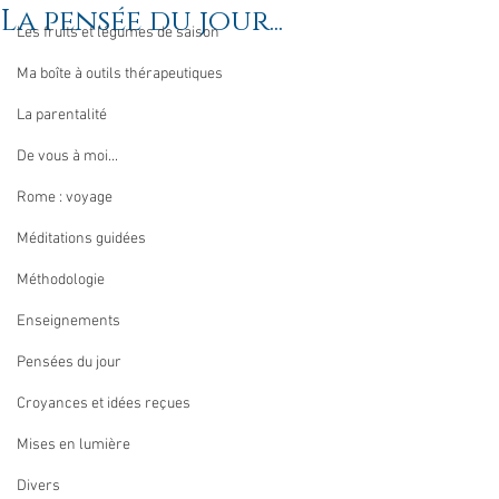
La pensée du jour...
Les fruits et légumes de saison
Ma boîte à outils thérapeutiques
La parentalité
De vous à moi...
Rome : voyage
Méditations guidées
Méthodologie
Enseignements
Pensées du jour
Croyances et idées reçues
Mises en lumière
Divers