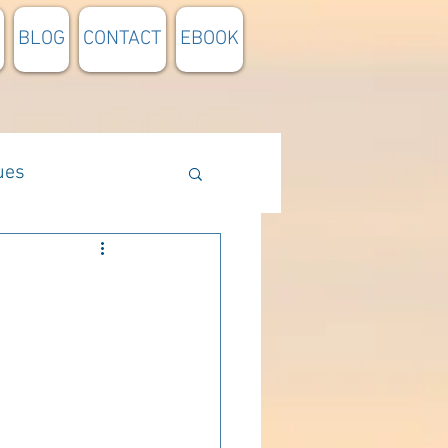
BLOG
CONTACT
EBOOK
ues
Méthodologie
n lumière
pensée du jour