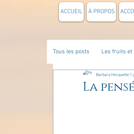
ACCUEIL
À PROPOS
ACC
Tous les posts
Les fruits e
La parentalité
De vous 
Barbara Hocquette
1 
La pensé
Enseignements
Pensée
Divers
estime de soi