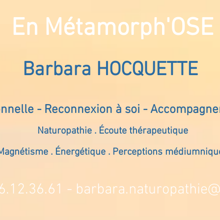
En Métamorph'OSE
Barbara HOCQUETTE
onnelle - Reconnexion à soi - Accompagn
Naturopathie . Écoute thérapeutique
Magnétisme . Énergétique . Perceptions médiumniqu
6.12.36.61 -
barbara.naturopathie@s