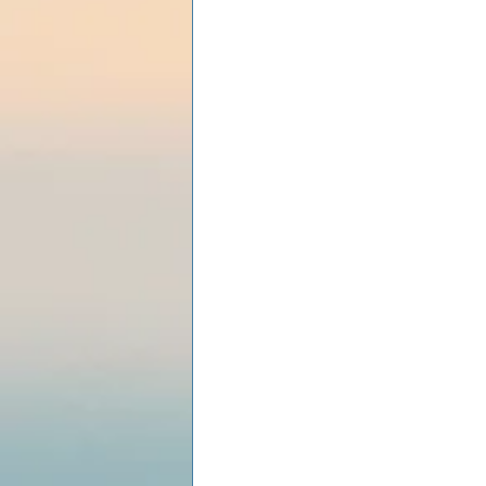
Les lois universelles
J