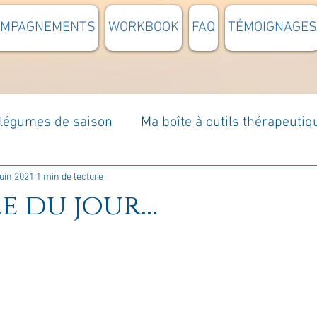
OMPAGNEMENTS
WORKBOOK
FAQ
TÉMOIGNAGES
t légumes de saison
Ma boîte à outils thérapeutiq
à moi...
Rome : voyage
Méditations guidées
juin 2021
1 min de lecture
e du jour...
s du jour
Croyances et idées reçues
Mises e
Votre communauté
C'est mon histoire
La 