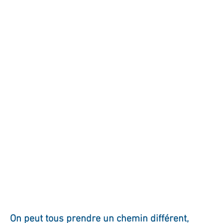
ournal de bord
Terestchenko
Pensée du jour
On peut tous prendre un chemin différent,