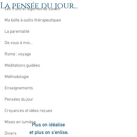
La pensée du jour...
Les fruits et légumes de saison
Ma boîte à outils thérapeutiques
La parentalité
De vous à moi...
Rome : voyage
Méditations guidées
Méthodologie
Enseignements
Pensées du jour
Croyances et idées reçues
Mises en lumière
Plus on idéalise 
et plus on s'enlise.
Divers