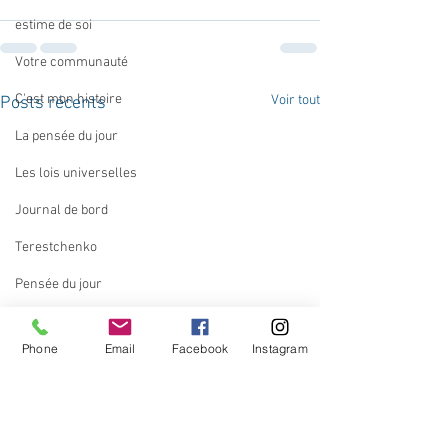
estime de soi
Votre communauté
C'est mon histoire
Voir tout
Posts récents
La pensée du jour
Les lois universelles
Journal de bord
Terestchenko
Pensée du jour
ADOLAND
Phone
Email
Facebook
Instagram