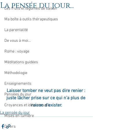
La pensée du jour...
Les fruits et légumes de saison
Ma boîte à outils thérapeutiques
La parentalité
De vous à moi...
Rome : voyage
Méditations guidées
Méthodologie
Enseignements
Laisser tomber ne veut pas dire renier : 
Pensées du jour
juste lâcher prise sur ce qui n'a plus de 
raison d'exister.
Croyances et idées reçues
La pensée du jour
Mises en lumière
Divers