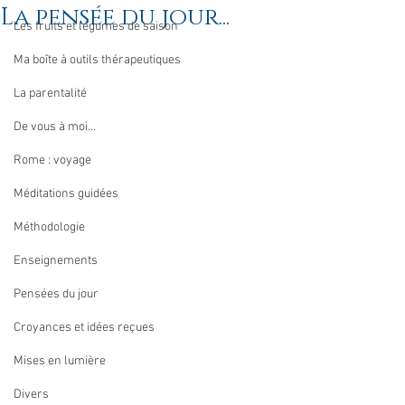
La pensée du jour...
Les fruits et légumes de saison
Ma boîte à outils thérapeutiques
La parentalité
De vous à moi...
Rome : voyage
Méditations guidées
Méthodologie
Enseignements
Pensées du jour
Croyances et idées reçues
Mises en lumière
Divers