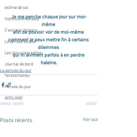
estime de soi
Je me penche chaque jour sur moi-
Votre communauté
même 
C'est mon histoire
afin de pouvoir voir de moi-même 
comment je peux mettre fin à certains 
La pensée du jour
dilemmes 
Les lois universelles
qui m'animent parfois à en perdre 
haleine.
Journal de bord
La pensée du jour
Terestchenko
Pensée du jour
ADOLAND
Voir tout
Posts récents