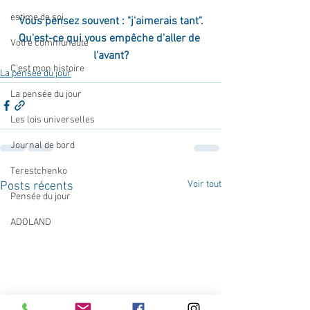
estime de soi
Vous pensez souvent : "j'aimerais tant".
Qu'est-ce qui vous empêche d'aller de 
Votre communauté
l'avant?
C'est mon histoire
La pensée du jour
La pensée du jour
Les lois universelles
Journal de bord
Terestchenko
Voir tout
Posts récents
Pensée du jour
ADOLAND