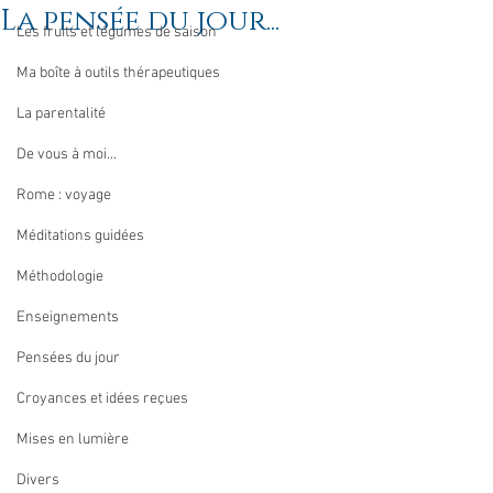
La pensée du jour...
Les fruits et légumes de saison
Ma boîte à outils thérapeutiques
La parentalité
De vous à moi...
Rome : voyage
Méditations guidées
Méthodologie
Enseignements
Pensées du jour
Croyances et idées reçues
Mises en lumière
Divers