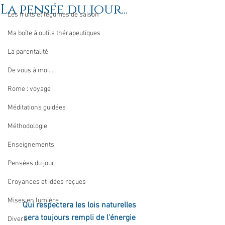
La pensée du jour...
Les fruits et légumes de saison
Ma boîte à outils thérapeutiques
La parentalité
De vous à moi...
Rome : voyage
Méditations guidées
Méthodologie
Enseignements
Pensées du jour
Croyances et idées reçues
Mises en lumière
Qui respectera les lois naturelles 
sera toujours rempli de l'énergie 
Divers