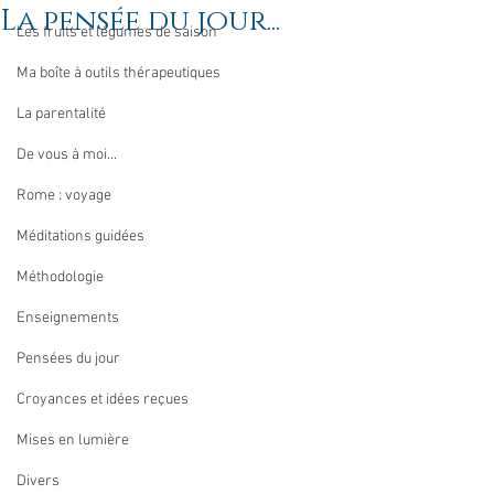
La pensée du jour...
Les fruits et légumes de saison
Ma boîte à outils thérapeutiques
La parentalité
De vous à moi...
Rome : voyage
Méditations guidées
Méthodologie
Enseignements
Pensées du jour
Croyances et idées reçues
Mises en lumière
Divers