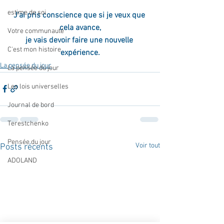
estime de soi
J'ai pris conscience que si je veux que 
cela avance,
Votre communauté
je vais devoir faire une nouvelle 
C'est mon histoire
expérience.
La pensée du jour
La pensée du jour
Les lois universelles
Journal de bord
Terestchenko
Pensée du jour
Voir tout
Posts récents
ADOLAND