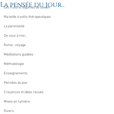
La pensée du jour...
Les fruits et légumes de saison
Ma boîte à outils thérapeutiques
La parentalité
De vous à moi...
Rome : voyage
Méditations guidées
Méthodologie
Enseignements
Pensées du jour
Croyances et idées reçues
Mises en lumière
Divers