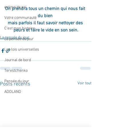
estime de soi
On prendra tous un chemin qui nous fait 
du bien 
Votre communauté
mais parfois il faut savoir nettoyer des 
C'est mon histoire
peurs et faire le vide en son sein.
La pensée du jour
La pensée du jour
Les lois universelles
Journal de bord
Terestchenko
Pensée du jour
Voir tout
Posts récents
ADOLAND