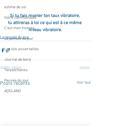
estime de soi
Si tu fais monter ton taux vibratoire, 
Votre communauté
tu attireras à toi ce qui est à ce même 
C'est mon histoire
niveau vibratoire.
La pensée du jour
La pensée du jour
Les lois universelles
Journal de bord
Terestchenko
Pensée du jour
Voir tout
Posts récents
ADOLAND