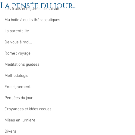
La pensée du jour...
Les fruits et légumes de saison
Ma boîte à outils thérapeutiques
La parentalité
De vous à moi...
Rome : voyage
Méditations guidées
Méthodologie
Enseignements
Pensées du jour
Croyances et idées reçues
Mises en lumière
Divers