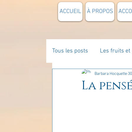
ACCUEIL
À PROPOS
ACC
Tous les posts
Les fruits e
La parentalité
De vous 
Barbara Hocquette
30
La pensé
Enseignements
Pensée
Divers
estime de soi