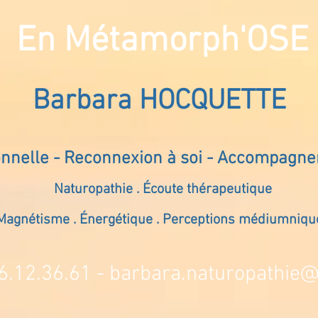
En Métamorph'OSE
Barbara HOCQUETTE
onnelle - Reconnexion à soi - Accompagn
Naturopathie . Écoute thérapeutique
Magnétisme . Énergétique . Perceptions médiumniqu
6.12.36.61 -
barbara.naturopathie@s