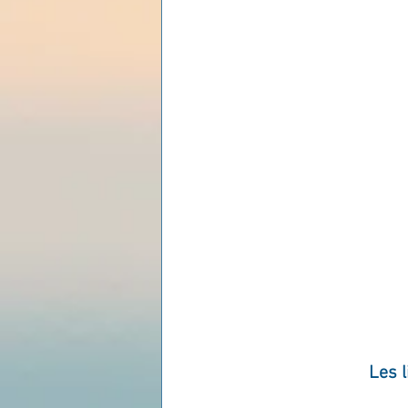
Les lois universelles
J
Les l