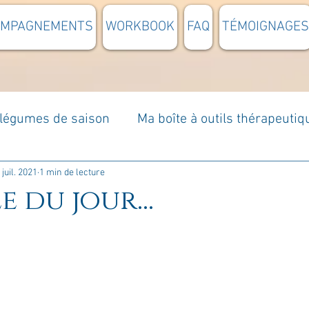
OMPAGNEMENTS
WORKBOOK
FAQ
TÉMOIGNAGES
t légumes de saison
Ma boîte à outils thérapeutiq
à moi...
Rome : voyage
Méditations guidées
 juil. 2021
1 min de lecture
e du jour...
s du jour
Croyances et idées reçues
Mises e
Votre communauté
C'est mon histoire
La 