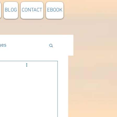
BLOG
CONTACT
EBOOK
ues
Méthodologie
n lumière
pensée du jour