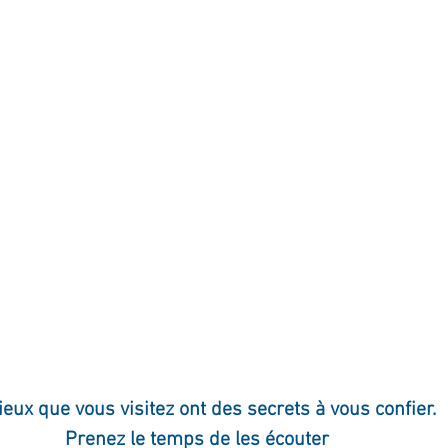
ournal de bord
Terestchenko
Pensée du jour
ieux que vous visitez ont des secrets à vous confier. 
Prenez le temps de les écouter 