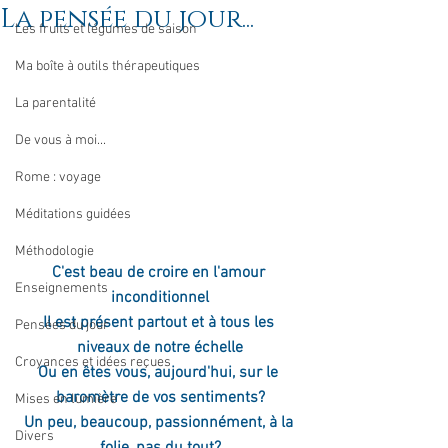
La pensée du jour...
Les fruits et légumes de saison
Ma boîte à outils thérapeutiques
La parentalité
De vous à moi...
Rome : voyage
Méditations guidées
Méthodologie
C'est beau de croire en l'amour 
Enseignements
inconditionnel
Il est présent partout et à tous les 
Pensées du jour
niveaux de notre échelle
Croyances et idées reçues
Ou en êtes vous, aujourd'hui, sur le 
baromètre de vos sentiments?
Mises en lumière
Un peu, beaucoup, passionnément, à la 
Divers
folie, pas du tout?