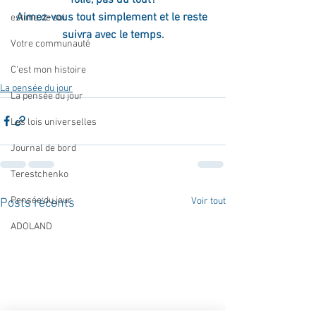
Aimez-vous tout simplement et le reste 
estime de soi
suivra avec le temps.
Votre communauté
C'est mon histoire
La pensée du jour
La pensée du jour
Les lois universelles
Journal de bord
Terestchenko
Pensée du jour
Voir tout
Posts récents
ADOLAND