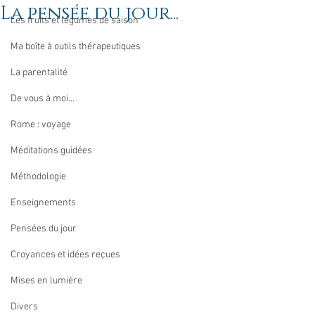
La pensée du jour...
Les fruits et légumes de saison
Ma boîte à outils thérapeutiques
La parentalité
De vous à moi...
Rome : voyage
Méditations guidées
Méthodologie
Enseignements
Pensées du jour
Croyances et idées reçues
Mises en lumière
Divers