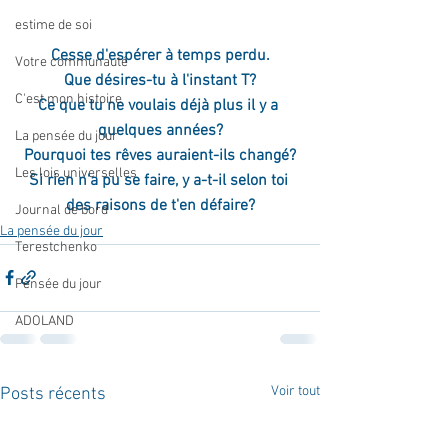
estime de soi
Cesse d'espérer à temps perdu.
Votre communauté
Que désires-tu à l'instant T?
C'est mon histoire
Ce que tu ne voulais déjà plus il y a 
quelques années?
La pensée du jour
Pourquoi tes rêves auraient-ils changé?
Les lois universelles
Si rien n'a pu se faire, y a-t-il selon toi 
des raisons de t'en défaire?
Journal de bord
La pensée du jour
Terestchenko
Pensée du jour
ADOLAND
Voir tout
Posts récents