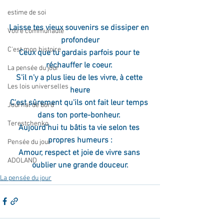
estime de soi
Laisse tes vieux souvenirs se dissiper en 
Votre communauté
profondeur
C'est mon histoire
Ceux que tu gardais parfois pour te 
réchauffer le coeur. 
La pensée du jour
S'il n'y a plus lieu de les vivre, à cette 
Les lois universelles
heure
C'est sûrement qu'ils ont fait leur temps 
Journal de bord
dans ton porte-bonheur. 
Terestchenko
Aujourd'hui tu bâtis ta vie selon tes 
propres humeurs :
Pensée du jour
Amour, respect et joie de vivre sans 
ADOLAND
oublier une grande douceur.
La pensée du jour