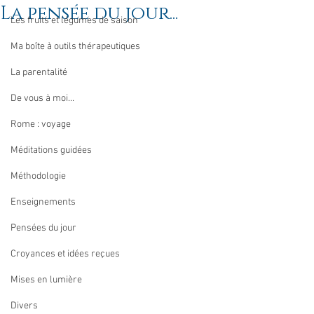
La pensée du jour...
Les fruits et légumes de saison
Ma boîte à outils thérapeutiques
La parentalité
De vous à moi...
Rome : voyage
Méditations guidées
Méthodologie
Enseignements
Pensées du jour
Croyances et idées reçues
Mises en lumière
Divers