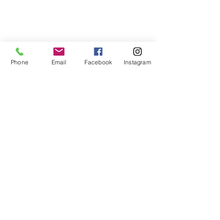
Phone
Email
Facebook
Instagram
Commentaires
La pensée du jour...
La pensée du j