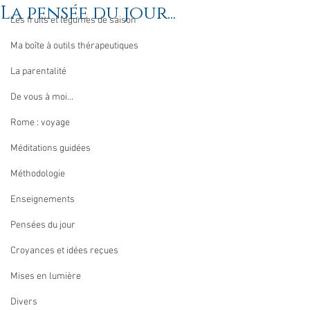
La pensée du jour...
Les fruits et légumes de saison
Ma boîte à outils thérapeutiques
La parentalité
De vous à moi...
Rome : voyage
Méditations guidées
Méthodologie
Enseignements
Pensées du jour
Croyances et idées reçues
Mises en lumière
Divers