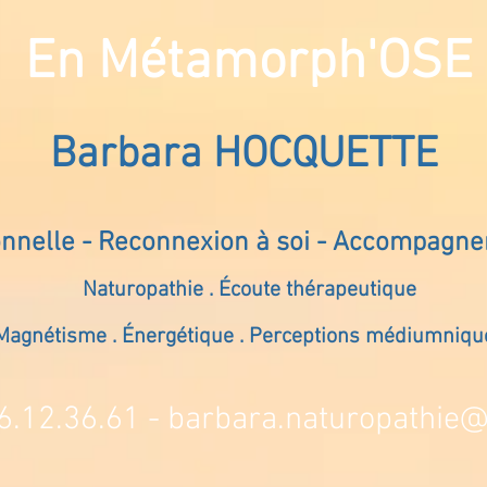
En Métamorph'OSE
Barbara HOCQUETTE
onnelle - Reconnexion à soi - Accompagn
Naturopathie . Écoute thérapeutique
Magnétisme . Énergétique . Perceptions médiumniqu
6.12.36.61 -
barbara.naturopathie@s