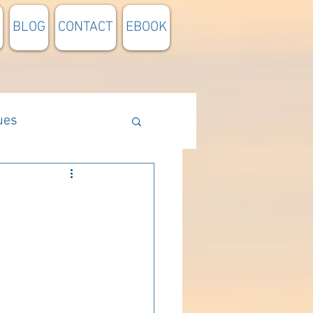
BLOG
CONTACT
EBOOK
ues
Méthodologie
n lumière
pensée du jour