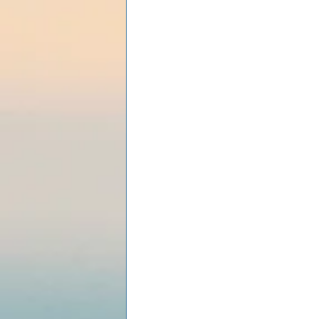
Les lois universelles
J