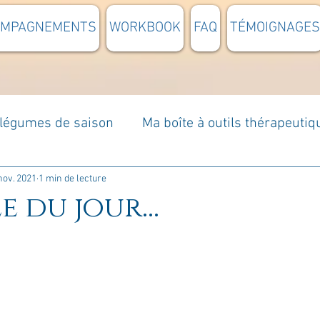
OMPAGNEMENTS
WORKBOOK
FAQ
TÉMOIGNAGES
t légumes de saison
Ma boîte à outils thérapeutiq
à moi...
Rome : voyage
Méditations guidées
nov. 2021
1 min de lecture
e du jour...
s du jour
Croyances et idées reçues
Mises e
Votre communauté
C'est mon histoire
La 