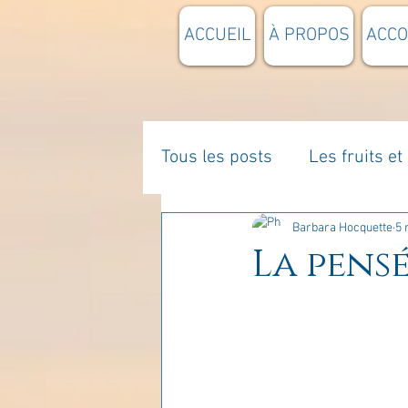
ACCUEIL
À PROPOS
ACC
Tous les posts
Les fruits e
La parentalité
De vous 
Barbara Hocquette
5 
La pensé
Enseignements
Pensée
Divers
estime de soi