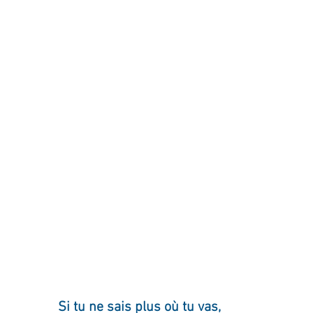
ournal de bord
Terestchenko
Pensée du jour
Si tu ne sais plus où tu vas,