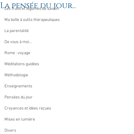
La pensée du jour...
Les fruits et légumes de saison
Ma boîte à outils thérapeutiques
La parentalité
De vous à moi...
Rome : voyage
Méditations guidées
Méthodologie
Enseignements
Pensées du jour
Croyances et idées reçues
Mises en lumière
Divers