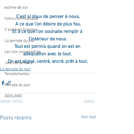
estime de soi
C'est si doux de penser à nous,
Votre communauté
A ce que l'on désire de plus fou,
C'est mon histoire
Et à ce que l'on souhaite remplir à 
l'intérieur de nous.
La pensée du jour
Tout est permis quand on est en 
Les lois universelles
adéquation avec le tout. 
On est aligné, centré, ancré, prêt à tout.
Journal de bord
La pensée du jour
Terestchenko
Pensée du jour
ADOLAND
Voir tout
Posts récents