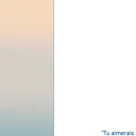
Les lois universelles
J
"Tu aimerais 