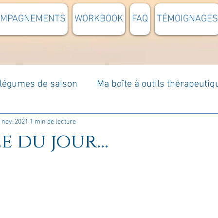
OMPAGNEMENTS
WORKBOOK
FAQ
TÉMOIGNAGES
t légumes de saison
Ma boîte à outils thérapeutiq
à moi...
Rome : voyage
Méditations guidées
 nov. 2021
1 min de lecture
e du jour...
s du jour
Croyances et idées reçues
Mises e
Votre communauté
C'est mon histoire
La 