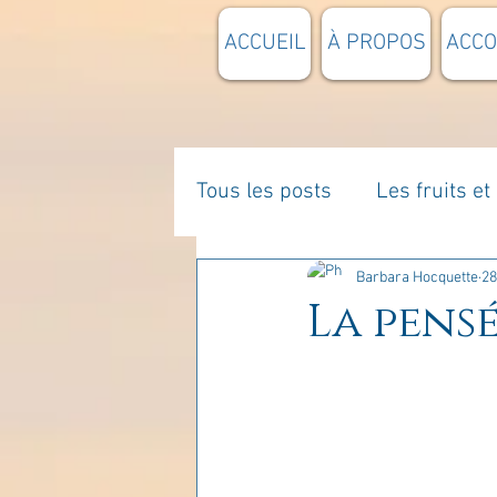
ACCUEIL
À PROPOS
ACC
Tous les posts
Les fruits e
La parentalité
De vous 
Barbara Hocquette
28
La pensé
Enseignements
Pensée
Divers
estime de soi