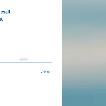
esait.
s.
Voir tout