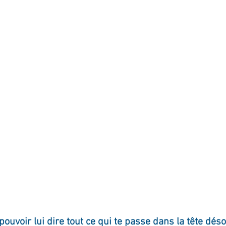
ournal de bord
Terestchenko
Pensée du jour
pouvoir lui dire tout ce qui te passe dans la tête dés