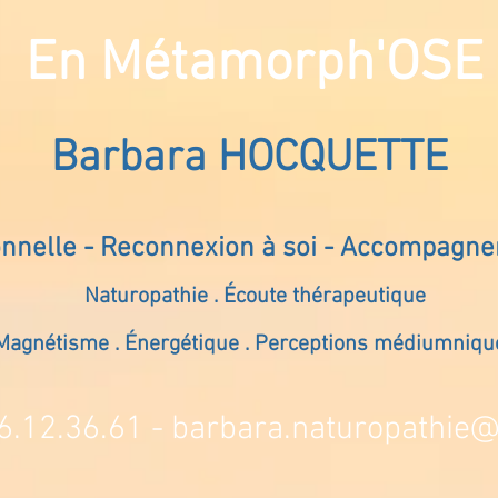
En Métamorph'OSE
Barbara HOCQUETTE
onnelle - Reconnexion à soi - Accompagn
Naturopathie . Écoute thérapeutique
Magnétisme . Énergétique . Perceptions médiumniqu
6.12.36.61 -
barbara.naturopathie@s