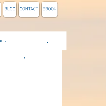
BLOG
CONTACT
EBOOK
ues
Méthodologie
n lumière
pensée du jour