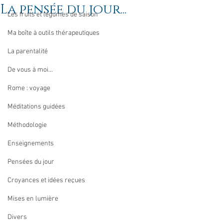
La pensée du jour...
Les fruits et légumes de saison
Ma boîte à outils thérapeutiques
La parentalité
De vous à moi...
Rome : voyage
Méditations guidées
Méthodologie
Enseignements
Pensées du jour
Croyances et idées reçues
Mises en lumière
Divers