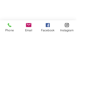
Phone
Email
Facebook
Instagram
Commentaires
La pensée du jour...
La pensée du j