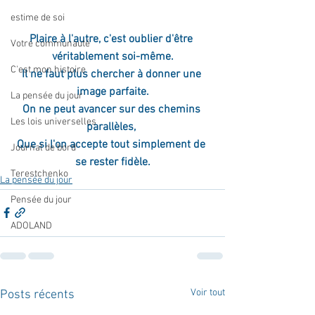
estime de soi
Plaire à l'autre, c'est oublier d'être 
Votre communauté
véritablement soi-même.
C'est mon histoire
Il ne faut plus chercher à donner une 
image parfaite.
La pensée du jour
On ne peut avancer sur des chemins 
Les lois universelles
parallèles, 
Que si l'on accepte tout simplement de 
Journal de bord
se rester fidèle.
Terestchenko
La pensée du jour
Pensée du jour
ADOLAND
Voir tout
Posts récents