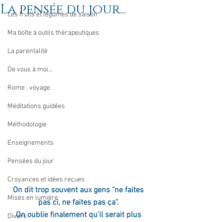
La pensée du jour...
Les fruits et légumes de saison
Ma boîte à outils thérapeutiques
La parentalité
De vous à moi...
Rome : voyage
Méditations guidées
Méthodologie
Enseignements
Pensées du jour
Croyances et idées reçues
On dit trop souvent aux gens "ne faites 
Mises en lumière
pas ci, ne faites pas ça". 
On oublie finalement qu'il serait plus 
Divers