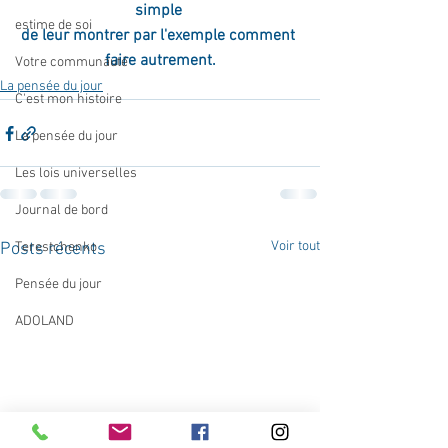
simple 
estime de soi
de leur montrer par l'exemple comment 
faire autrement.
Votre communauté
La pensée du jour
C'est mon histoire
La pensée du jour
Les lois universelles
Journal de bord
Voir tout
Posts récents
Terestchenko
Pensée du jour
ADOLAND