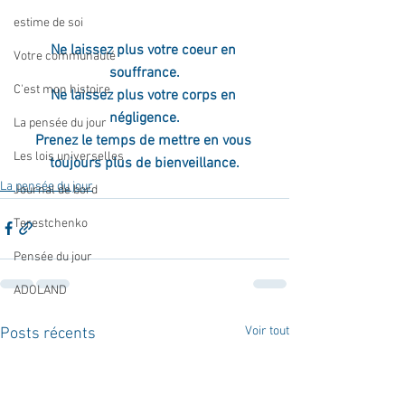
estime de soi
Ne laissez plus votre coeur en 
Votre communauté
souffrance.
C'est mon histoire
Ne laissez plus votre corps en 
négligence.
La pensée du jour
Prenez le temps de mettre en vous 
Les lois universelles
toujours plus de bienveillance.
La pensée du jour
Journal de bord
Terestchenko
Pensée du jour
ADOLAND
Voir tout
Posts récents