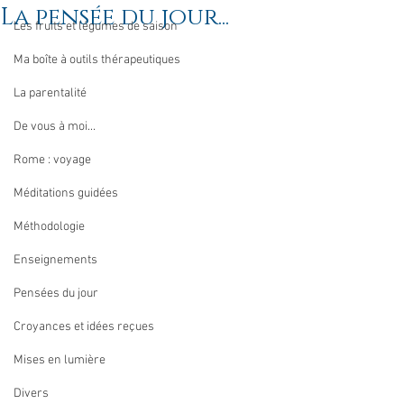
La pensée du jour...
Les fruits et légumes de saison
Ma boîte à outils thérapeutiques
La parentalité
De vous à moi...
Rome : voyage
Méditations guidées
Méthodologie
Enseignements
Pensées du jour
Croyances et idées reçues
Mises en lumière
Divers