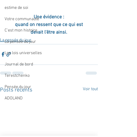
estime de soi
Une évidence :
Votre communauté
quand on ressent que ce qui est
C'est mon histoire
devait l'être ainsi.
La pensée du jour
La pensée du jour
Les lois universelles
Journal de bord
Terestchenko
Pensée du jour
Voir tout
Posts récents
ADOLAND