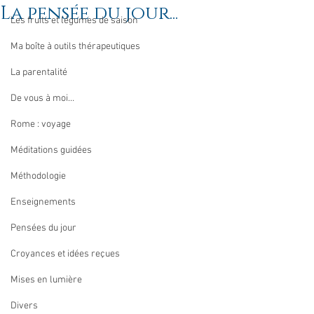
La pensée du jour...
Les fruits et légumes de saison
Ma boîte à outils thérapeutiques
La parentalité
De vous à moi...
Rome : voyage
Méditations guidées
Méthodologie
Enseignements
Pensées du jour
Croyances et idées reçues
Mises en lumière
Divers