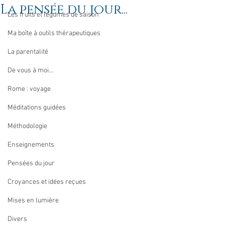
La pensée du jour...
Les fruits et légumes de saison
Ma boîte à outils thérapeutiques
La parentalité
De vous à moi...
Rome : voyage
Méditations guidées
Méthodologie
Enseignements
Pensées du jour
Croyances et idées reçues
Mises en lumière
Divers