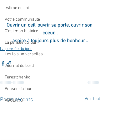
estime de soi
Votre communauté
Ouvrir un oeil, ouvrir sa porte, ouvrir son 
C'est mon histoire
coeur...
aspire à toujours plus de bonheur...
La pensée du jour
La pensée du jour
Les lois universelles
Journal de bord
Terestchenko
Pensée du jour
Voir tout
Posts récents
ADOLAND