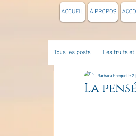
ACCUEIL
À PROPOS
ACC
Tous les posts
Les fruits e
La parentalité
De vous 
Barbara Hocquette
2 
La pensé
Enseignements
Pensée
Divers
estime de soi