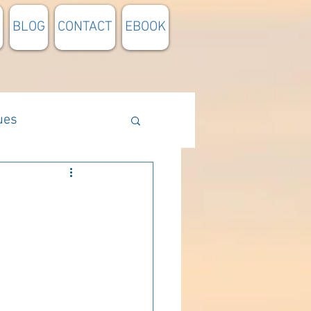
BLOG
CONTACT
EBOOK
ues
Méthodologie
n lumière
pensée du jour