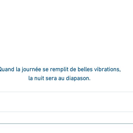
ournal de bord
Terestchenko
Pensée du jour
Quand la journée se remplit de belles vibrations,
la nuit sera au diapason.