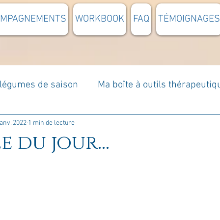
OMPAGNEMENTS
WORKBOOK
FAQ
TÉMOIGNAGES
t légumes de saison
Ma boîte à outils thérapeutiq
à moi...
Rome : voyage
Méditations guidées
janv. 2022
1 min de lecture
e du jour...
s du jour
Croyances et idées reçues
Mises e
Votre communauté
C'est mon histoire
La 