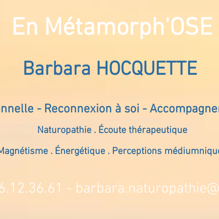
En Métamorph'OSE
Barbara HOCQUETTE
onnelle - Reconnexion à soi - Accompagn
Naturopathie . Écoute thérapeutique
Magnétisme . Énergétique . Perceptions médiumniqu
6.12.36.61 -
barbara.naturopathie@s