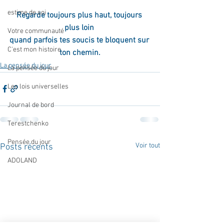
estime de soi
Regarde toujours plus haut, toujours 
plus loin 
Votre communauté
quand parfois tes soucis te bloquent sur 
C'est mon histoire
ton chemin.
La pensée du jour
La pensée du jour
Les lois universelles
Journal de bord
Terestchenko
Pensée du jour
Voir tout
Posts récents
ADOLAND