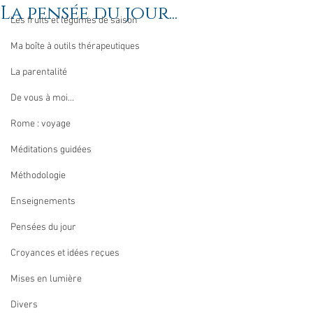
La pensée du jour...
Les fruits et légumes de saison
Ma boîte à outils thérapeutiques
La parentalité
De vous à moi...
Rome : voyage
Méditations guidées
Méthodologie
Enseignements
Pensées du jour
Croyances et idées reçues
Mises en lumière
Divers