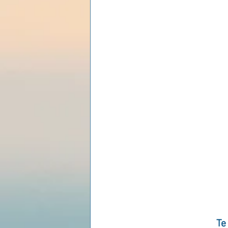
Les lois universelles
J
Te