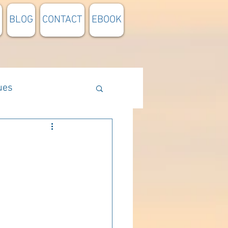
BLOG
CONTACT
EBOOK
ues
Méthodologie
n lumière
pensée du jour