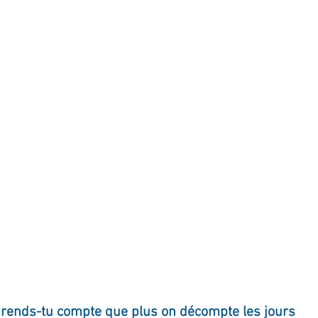
ournal de bord
Terestchenko
Pensée du jour
 rends-tu compte que plus on décompte les jours 