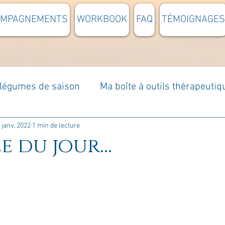
OMPAGNEMENTS
WORKBOOK
FAQ
TÉMOIGNAGES
t légumes de saison
Ma boîte à outils thérapeutiq
à moi...
Rome : voyage
Méditations guidées
 janv. 2022
1 min de lecture
e du jour...
s du jour
Croyances et idées reçues
Mises e
Votre communauté
C'est mon histoire
La 