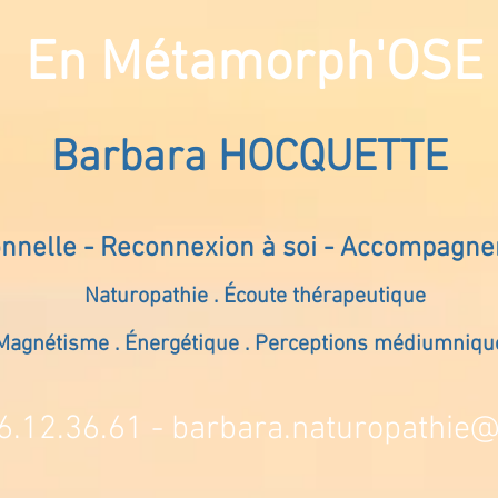
En Métamorph'OSE
Barbara HOCQUETTE
onnelle - Reconnexion à soi - Accompagn
Naturopathie . Écoute thérapeutique
Magnétisme . Énergétique . Perceptions médiumniqu
6.12.36.61 -
barbara.naturopathie@s