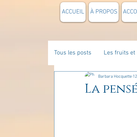
ACCUEIL
À PROPOS
ACC
Tous les posts
Les fruits e
La parentalité
De vous 
Barbara Hocquette
12
La pensé
Enseignements
Pensée
Divers
estime de soi